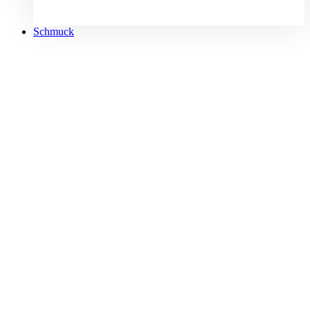
Schmuck
Citizen Automatik NY4058-79XC
€
229,00