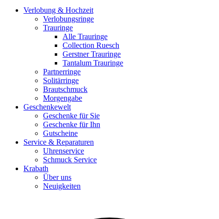
585 Weißgold Creolen Blausaphire
Verlobung & Hochzeit
0,70ct.ges. & Brillanten 0,24ct.tw/si ges.
Verlobungsringe
€
1.560,00
Trauringe
Alle Trauringe
Collection Ruesch
Gerstner Trauringe
Tantalum Trauringe
Partnerringe
Solitärringe
Brautschmuck
Morgengabe
Geschenkewelt
Geschenke für Sie
Geschenke für Ihn
Gutscheine
Service & Reparaturen
Uhrenservice
Schmuck Service
Krabath
Über uns
Neuigkeiten