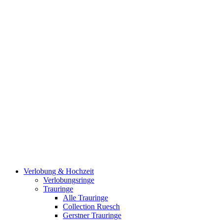
585 Weißgold Ring Blausaphir &
Brillanten 0,04ct.w/si ges.
€
628,00
585 Weißgold Ohrstecker Topas &
Brillanten
€
489,00
585 Gelbgold Anhänger Tansanit &
Verlobung & Hochzeit
Brillanten
Verlobungsringe
€
1.190,00
Trauringe
Alle Trauringe
Collection Ruesch
Gerstner Trauringe