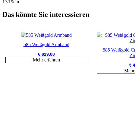
17/19cm
Das könnte Sie interessieren
585 Weißgold Armband
585 Weißgold C
€
629,00
Zi
Mehr erfahren
€
4
Mehr 